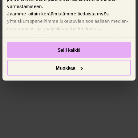
varmistamiseen.
Jaamme joitain keräämistämme tiedoista myös
yhteiskumppaneihimme lukeutuvien sosiaalisen median-
sekä mainos- ja analytiikkayritysten kanssa.
Ne voivat yhdistää jakamamme tiedot muihin tietoihin,
joita olet antanut käyttäessäsi yritysten palveluita.
Salli kaikki
Pyydämme suostumustasi evästeiden käyttöön.
Muokkaa