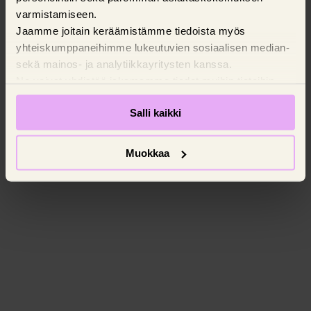
varmistamiseen.
Jaamme joitain keräämistämme tiedoista myös
yhteiskumppaneihimme lukeutuvien sosiaalisen median-
sekä mainos- ja analytiikkayritysten kanssa.
Ne voivat yhdistää jakamamme tiedot muihin tietoihin,
joita olet antanut käyttäessäsi yritysten palveluita.
Salli kaikki
Pyydämme suostumustasi evästeiden käyttöön.
Muokkaa