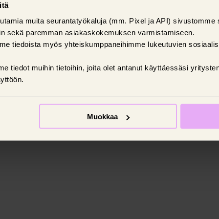
itä
utamia muita seurantatyökaluja (mm. Pixel ja API) sivustomme 
iin sekä paremman asiakaskokemuksen varmistamiseen.
me tiedoista myös yhteiskumppaneihimme lukeutuvien sosiaali
tiedot muihin tietoihin, joita olet antanut käyttäessäsi yritys
yttöön.
Muokkaa