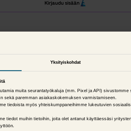
Kirjaudu sisään
Yksityiskohdat
itä
utamia muita seurantatyökaluja (mm. Pixel ja API) sivustomme 
iin sekä paremman asiakaskokemuksen varmistamiseen.
me tiedoista myös yhteiskumppaneihimme lukeutuvien sosiaali
tiedot muihin tietoihin, joita olet antanut käyttäessäsi yritys
yttöön.