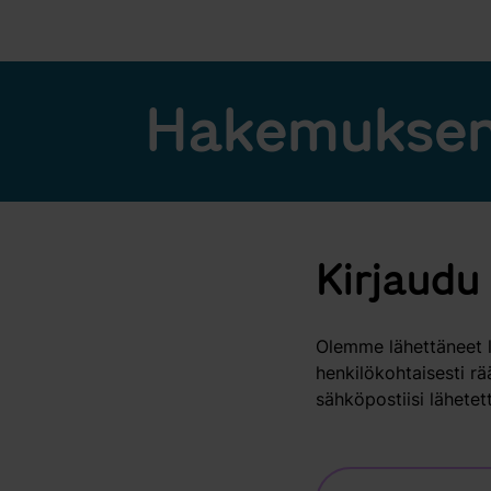
Hakemuksen
Kirjaudu 
Olemme lähettäneet l
henkilökohtaisesti rä
sähköpostiisi lähetett