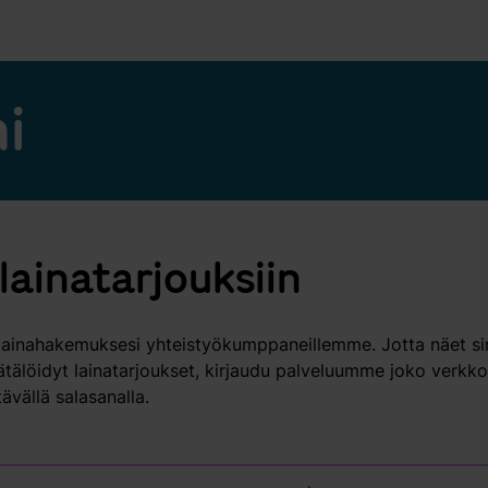
i
lainatarjouksiin
ainahakemuksesi yhteistyökumppaneillemme. Jotta näet sin
ätälöidyt lainatarjoukset, kirjaudu palveluumme joko verkko
ävällä salasanalla.