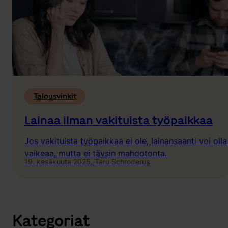
Talousvinkit
Lainaa ilman vakituista työpaikkaa
Jos vakituista työpaikkaa ei ole, lainansaanti voi olla
vaikeaa, mutta ei täysin mahdotonta.
19. kesäkuuta 2025,
Taru Schroderus
Kategoriat