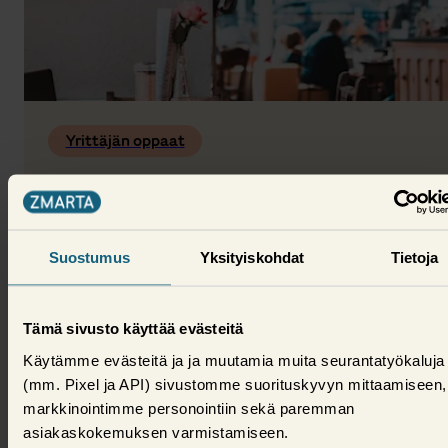
Yrittäjän oppaat
Muuttuvat kustannukset – mitä ne
ovat?
Yrittäjän taloudessa kulujen määrä on harvoin vakio.
Suostumus
Yksityiskohdat
Tietoja
Mitä muuttuvilla kustannuksilla oikein tarkoitetaan?
18. syyskuuta 2025,
Taru Schroderus
Tämä sivusto käyttää evästeitä
Käytämme evästeitä ja ja muutamia muita seurantatyökaluja
(mm. Pixel ja API) sivustomme suorituskyvyn mittaamiseen,
markkinointimme personointiin sekä paremman
asiakaskokemuksen varmistamiseen.