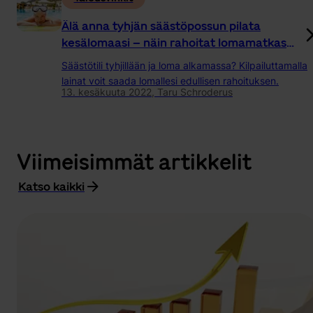
Älä anna tyhjän säästöpossun pilata
kesälomaasi – näin rahoitat lomamatkasi
helposti
Säästötili tyhjillään ja loma alkamassa? Kilpailuttamalla
lainat voit saada lomallesi edullisen rahoituksen.
13. kesäkuuta 2022,
Taru Schroderus
Viimeisimmät artikkelit
Katso kaikki