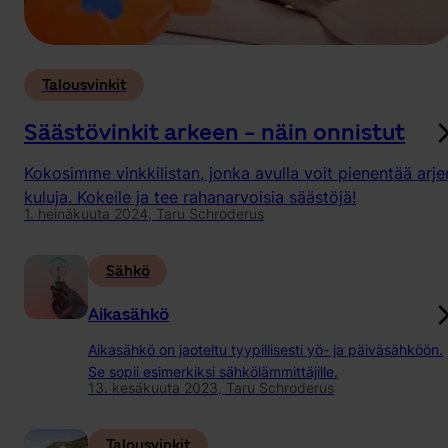
Talousvinkit
Säästövinkit arkeen - näin onnistut
Kokosimme vinkkilistan, jonka avulla voit pienentää arje
kuluja. Kokeile ja tee rahanarvoisia säästöjä!
1. heinäkuuta 2024,
Taru Schroderus
Sähkö
Aikasähkö
Aikasähkö on jaoteltu tyypillisesti yö- ja päiväsähköön.
Se sopii esimerkiksi sähkölämmittäjille.
13. kesäkuuta 2023,
Taru Schroderus
Talousvinkit