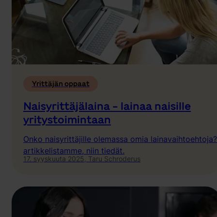
Yrittäjän oppaat
Naisyrittäjälaina - lainaa naisille
yritystoimintaan
Onko naisyrittäjille olemassa omia lainavaihtoehtoja
artikkelistamme, niin tiedät.
17. syyskuuta 2025,
Taru Schroderus