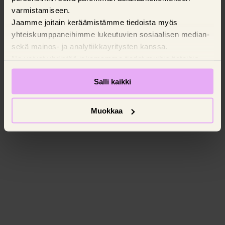
varmistamiseen.
Jaamme joitain keräämistämme tiedoista myös
yhteiskumppaneihimme lukeutuvien sosiaalisen median-
sekä mainos- ja analytiikkayritysten kanssa.
Ne voivat yhdistää jakamamme tiedot muihin tietoihin,
joita olet antanut käyttäessäsi yritysten palveluita.
Salli kaikki
Pyydämme suostumustasi evästeiden käyttöön.
Muokkaa