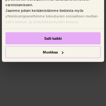
varmistamiseen.
Jaamme joitain keräämistämme tiedoista myös
yhteiskumppaneihimme lukeutuvien sosiaalisen median-
sekä mainos- ja analytiikkayritysten kanssa.
Ne voivat yhdistää jakamamme tiedot muihin tietoihin,
joita olet antanut käyttäessäsi yritysten palveluita.
Salli kaikki
Pyydämme suostumustasi evästeiden käyttöön.
Muokkaa