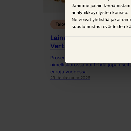
Jaamme joitain keräämistäm
analytiikkayritysten kanssa.
Ne voivat yhdistää jakamamme 
Talousvinkit
suostumustasi evästeiden kä
Lainaa pienellä korolla?
Vertaile ensin!
Prosentin tai kahden heitto lainan
nimelliskorossa voi tehdä jopa useit
euroja vuodessa.
29. toukokuuta 2026