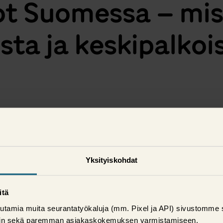
ot Suomessa – mis
ista ja keskipalkoi
goriassa
Yksityiskohdat
itä
utamia muita seurantatyökaluja (mm. Pixel ja API) sivustomme 
iin sekä paremman asiakaskokemuksen varmistamiseen.