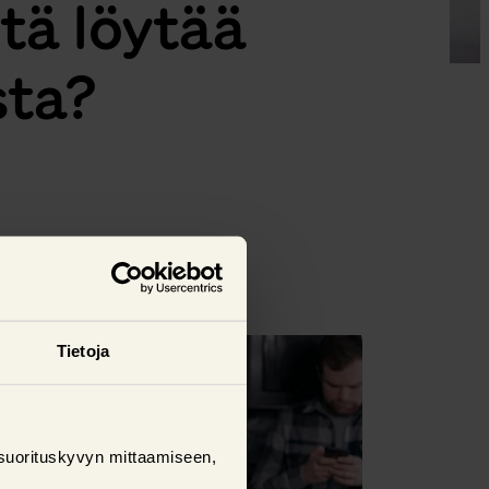
tä löytää
sta?
Katso kaikki
Tietoja
suorituskyvyn mittaamiseen,