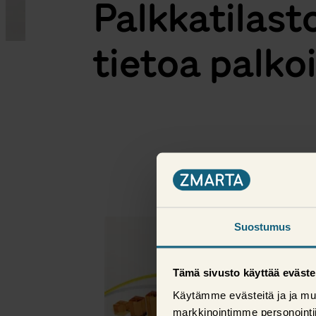
Palkkatilast
tietoa palko
Enemmän tässä kate
Suostumus
Tämä sivusto käyttää eväste
Käytämme evästeitä ja ja mu
markkinointimme personoint