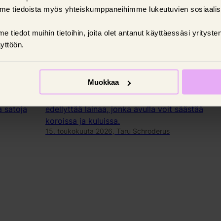
me tiedoista myös yhteiskumppaneihimme lukeutuvien sosiaali
tiedot muihin tietoihin, joita olet antanut käyttäessäsi yritys
Talousvinkit
yttöön.
Järjestelylaina – voit
säästää yhdistämällä lainasi
Muokkaa
Oman talouden tasapainottaminen voi
a satoja
edellyttää lainaa, jonka avulla voit säästää
koroissa ja kuluissa.
15. toukokuuta 2026,
Taru Schroderus