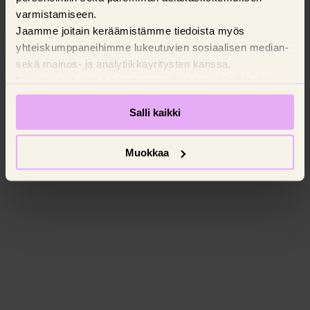
varmistamiseen.
Jaamme joitain keräämistämme tiedoista myös
yhteiskumppaneihimme lukeutuvien sosiaalisen median-
sekä mainos- ja analytiikkayritysten kanssa.
Ne voivat yhdistää jakamamme tiedot muihin tietoihin,
joita olet antanut käyttäessäsi yritysten palveluita.
Salli kaikki
Pyydämme suostumustasi evästeiden käyttöön.
Muokkaa